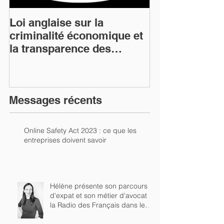
Loi anglaise sur la
De l'importanc
criminalité économique et
rédaction de s
la transparence des
mesure et d'u
entreprises : Que faire
d'actionnaire
maintenant pour se
conformer aux nouvelles
Messages récents
dispositions?
Online Safety Act 2023 : ce que les
entreprises doivent savoir
Hélène présente son parcours
d'expat et son métier d'avocat à
la Radio des Français dans le
Monde