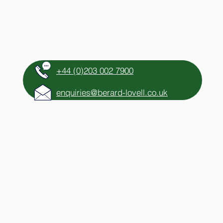
BLOG
CONTACT
+44 (0)203 002 7900
enquiries@berard-lovell.co.uk