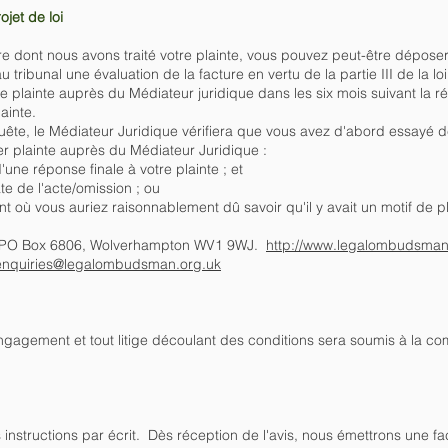
ojet de loi
ère dont nous avons traité votre plainte, vous pouvez peut-être dépose
tribunal une évaluation de la facture en vertu de la partie III de la l
plainte auprès du Médiateur juridique dans les six mois suivant la r
ainte.
ête, le Médiateur Juridique vérifiera que vous avez d'abord essayé d
ter plainte auprès du Médiateur Juridique :
'une réponse finale à votre plainte ; et
e de l'acte/omission ; ou
t où vous auriez raisonnablement dû savoir qu'il y avait un motif de p
t : PO Box 6806, Wolverhampton WV1 9WJ.
http://www.legalombudsman
enquiries@legalombudsman.org.uk
'engagement et tout litige découlant des conditions sera soumis à la 
instructions par écrit. Dès réception de l'avis, nous émettrons une fa