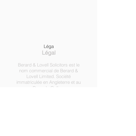
Léga
Légal
Berard & Lovell Solicitors est le
nom commercial de Berard &
Lovell Limited. Société
immatriculée en Angleterre et au
Pays de Galles,
numéro
09003314
.
Cabinet
autorisé et réglementé par la
Solicitors Regulation Authority,
numéro d'enregistrement
630918.
3 Heath Lodge, 4 St. Albans Rd,
Londres NW5 1RD.
C
opyright ©
2016-2022
par