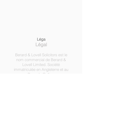
Léga
Légal
Berard & Lovell Solicitors est le
nom commercial de Berard &
Lovell Limited. Société
immatriculée en Angleterre et au
Pays de Galles,
numéro
09003314
.
Cabinet
autorisé et réglementé par la
Solicitors Regulation Authority,
numéro d'enregistrement
630918.
3 Heath Lodge, 4 St. Albans Rd,
Londres NW5 1RD.
C
opyright ©
2016-2022
par