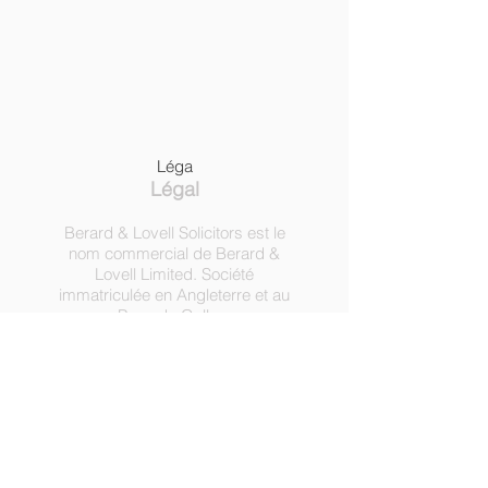
Léga
Légal
Berard & Lovell Solicitors est le
nom commercial de Berard &
Lovell Limited. Société
immatriculée en Angleterre et au
Pays de Galles,
numéro
09003314
.
Cabinet
autorisé et réglementé par la
Solicitors Regulation Authority,
numéro d'enregistrement
630918.
3 Heath Lodge, 4 St. Albans Rd,
Londres NW5 1RD.
C
opyright ©
2016-2022
par